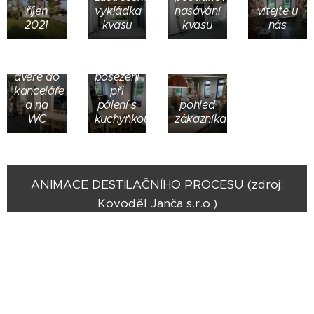
říjen
vykládka
nasávání
vítejte u
2021
kvasu
kvasu
nás
dveře do
posezení
kanceláře
při
a na
pálení s
pohled
WC
kuchyňkou
zákazníka
ANIMACE DESTILAČNÍHO PROCESU (zdroj:
Kovoděl Janča s.r.o.)
© 2019 Pálenice Doloplazy, Doloplazy 121, 798 26 Nezamyslice
Vytvořeno službou
Webnode