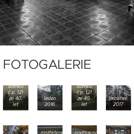
FOTOGALERIE
Původní
Původní
podoba
podoba
domku
domku
č.p. 121
č.p. 121
ze 40.
leden
ze 40.
prosinec
let
2016
let
2017
zastřešená
podtlakové